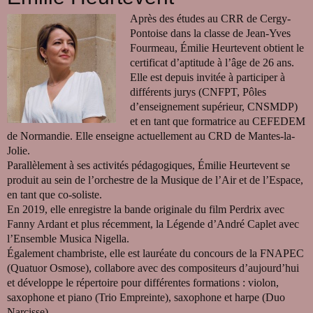
Après des études au CRR de Cergy-
Pontoise dans la classe de Jean-Yves
Fourmeau, Émilie Heurtevent obtient le
certificat d’aptitude à l’âge de 26 ans.
Elle est depuis invitée à participer à
différents jurys (CNFPT, Pôles
d’enseignement supérieur, CNSMDP)
et en tant que formatrice au CEFEDEM
de Normandie. Elle enseigne actuellement au CRD de Mantes-la-
Jolie.
Parallèlement à ses activités pédagogiques, Émilie Heurtevent se
produit au sein de l’orchestre de la Musique de l’Air et de l’Espace,
en tant que co-soliste.
En 2019, elle enregistre la bande originale du film Perdrix avec
Fanny Ardant et plus récemment, la Légende d’André Caplet avec
l’Ensemble Musica Nigella.
Également chambriste, elle est lauréate du concours de la FNAPEC
(Quatuor Osmose), collabore avec des compositeurs d’aujourd’hui
et développe le répertoire pour différentes formations : violon,
saxophone et piano (Trio Empreinte), saxophone et harpe (Duo
Narcisse).