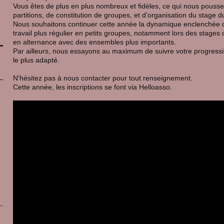
Vous êtes de plus en plus nombreux et fidèles, ce qui nous pousse
partitions, de constitution de groupes, et d'organisation du stage 
Nous souhaitons continuer cette année la dynamique enclenchée d
travail plus régulier en petits groupes, notamment lors des stages
en alternance avec des ensembles plus importants.
Par ailleurs, nous essayons au maximum de suivre votre progressi
le plus adapté.
N'hésitez pas à nous contacter pour tout renseignement.
Cette année, les inscriptions se font via Helloasso.